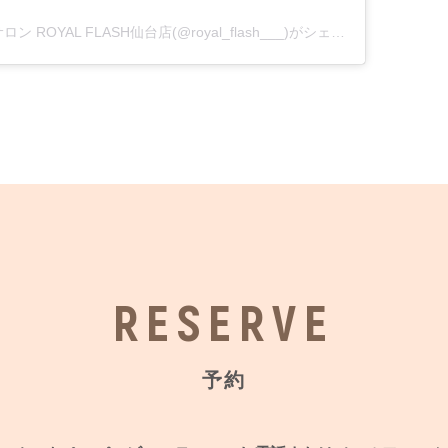
脱毛&リラクゼーションサロン ROYAL FLASH仙台店(@royal_flash___)がシェアした投稿
RESERVE
予約