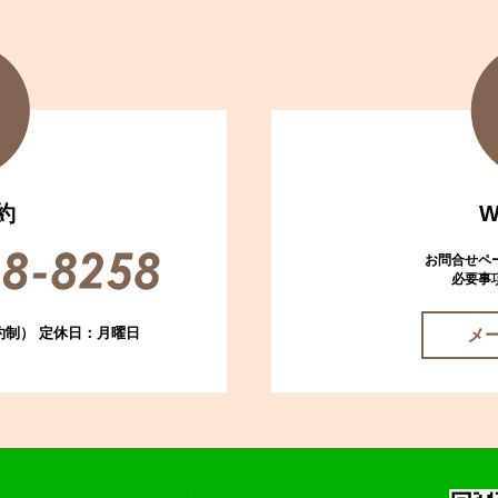
約
お問合せペ
必要事
約制） 定休日：月曜日
メ